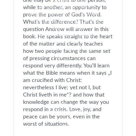
one may be a crisis to one person,
Die Geschichte des Dienstes
while to another, an opportunity to
Nehmen Sie Jesus als Ihren Retter an
prove the power of God’s Word.
Empfangen Sie den Heiligen Geist
What’s the difference? That’s the
Was wir glauben
question Andrew will answer in this
Warum kostenlose Downloads?
book. He speaks straight to the heart
Nimm Kontakt mit uns auf
of the matter and clearly teaches
Datenschutzerklärung
how two people facing the same set
Impressum
of pressing circumstances can
Webshop
respond very differently. You’ll learn
AWM Webshop Deutschland
what the Bible means when it says „I
AWM Katalog | Deutsch (Download)
am crucified with Christ:
AWM Catalog | English (Download)
nevertheless I live; yet not I, but
Mein Konto / Login
Christ liveth in me“? and how that
AWM Shop England
knowledge can change the way you
AWM Store USA
respond in a crisis. Love, joy, and
SPENDEN/PARTNER
peace can be yours, even in the
Spenden
worst of situations.
Partner
2025 AWM-Charis Team in deiner