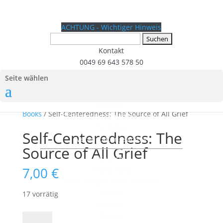
ACHTUNG - Wichtiger Hinweis
Suchen
nach:
Kontakt
0049 69 643 578 50
Seite wählen
Video
Start
/
Fremdsprachige Produkte
/
English
Deutsch
Books
/ Self-Centeredness: The Source of All Grief
TV Programm für diese Woche
TV Archiv
Self-Centeredness: The
Veranstaltungsarchiv
Source of All Grief
English
7,00
€
AWMI Video
GTN – Gospel Truth Network
Audio
17 vorrätig
Deutsch
Podcast
Self-