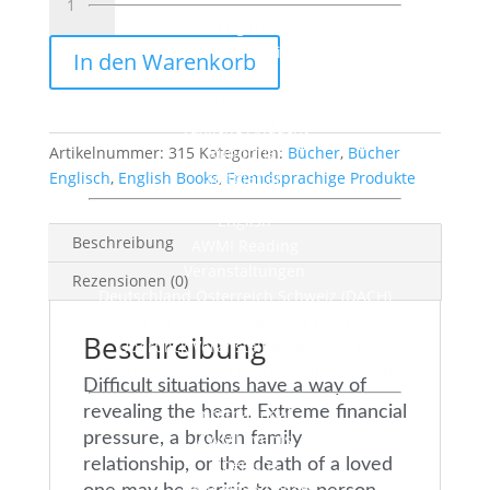
Centeredness:
English
The
AWMI Audio
In den Warenkorb
Source
Lesen
of
Deutsch
All
Tägliche Andacht
Grief
Artikelnummer:
315
Kategorien:
Rundbrief
Bücher
,
Bücher
Menge
Englisch
,
English Books
Faltblätter
,
Fremdsprachige Produkte
English
Beschreibung
AWMI Reading
Veranstaltungen
Rezensionen (0)
Deutschland Österreich Schweiz (DACH)
Veranstaltungskalender DACH
Beschreibung
Überblick Veranstaltungen 2026 in
Deutschland und Österreich (Download)
Difficult situations have a way of
revealing the heart. Extreme financial
International
pressure, a broken family
AWMI Events
Über uns
relationship, or the death of a loved
Charis Bible College