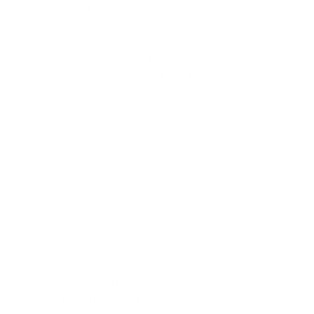
AWMI Events
Über uns
Charis Bible College
Die Geschichte des Dienstes
Nehmen Sie Jesus als Ihren Retter an
Empfangen Sie den Heiligen Geist
Was wir glauben
Warum kostenlose Downloads?
Nimm Kontakt mit uns auf
Datenschutzerklärung
Impressum
Webshop
AWM Webshop Deutschland
AWM Katalog | Deutsch (Download)
AWM Catalog | English (Download)
Mein Konto / Login
AWM Shop England
AWM Store USA
SPENDEN/PARTNER