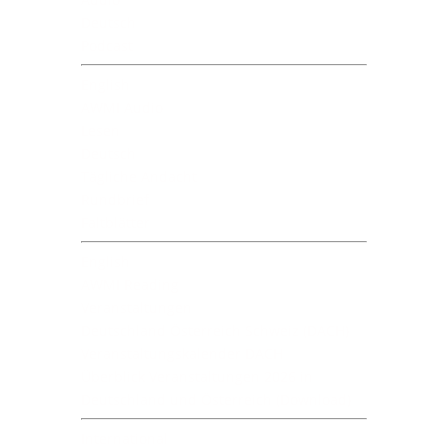
Deutsch
Podcast
English
AWMI Audio
Lesen
Deutsch
Tägliche Andacht
Rundbrief
Faltblätter
English
AWMI Reading
Veranstaltungen
Deutschland Österreich Schweiz (DACH)
Veranstaltungskalender DACH
Überblick Veranstaltungen 2026 in
Deutschland und Österreich (Download)
International