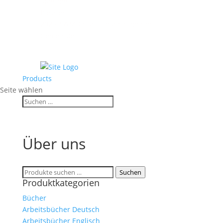
Spenden
Partner
2025 AWM-Charis Team in deiner
Gemeinde
Products
Seite wählen
Über uns
Suchen
Suchen
Produktkategorien
nach:
Bücher
Arbeitsbücher Deutsch
Arbeitsbücher Englisch