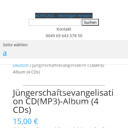
ACHTUNG - Wichtiger Hinweis
Suchen
nach:
Kontakt
0049 69 643 578 50
Seite wählen
Video
Start
/
CDs
/
CD-Album
Deutsch
Deutsch
/ Jüngerschaftsevangelisation CD(MP3)-
TV Programm für diese Woche
Album (4 CDs)
TV Archiv
Veranstaltungsarchiv
Jüngerschaftsevangelisati
English
AWMI Video
on CD(MP3)-Album (4
GTN – Gospel Truth Network
CDs)
Audio
Deutsch
15,00
€
Podcast