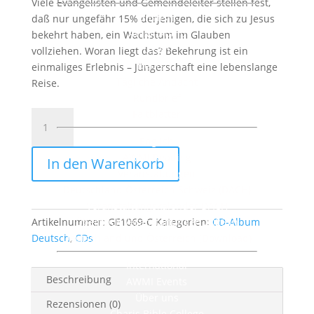
Viele Evangelisten und Gemeindeleiter stellen fest,
English
daß nur ungefähr 15% derjenigen, die sich zu Jesus
AWMI Audio
bekehrt haben, ein Wachstum im Glauben
Lesen
vollziehen. Woran liegt das? Bekehrung ist ein
Deutsch
einmaliges Erlebnis – Jüngerschaft eine lebenslange
Tägliche Andacht
Reise.
Rundbrief
Faltblätter
Jüngerschaftsevangelisation
CD(MP3)-
English
Album
AWMI Reading
In den Warenkorb
(4
Veranstaltungen
CDs)
Deutschland Österreich Schweiz (DACH)
Menge
Veranstaltungskalender DACH
Artikelnummer:
Überblick Veranstaltungen 2026 in
GE1069-C
Kategorien:
CD-Album
Deutsch
Deutschland und Österreich (Download)
,
CDs
International
Beschreibung
AWMI Events
Über uns
Rezensionen (0)
Charis Bible College