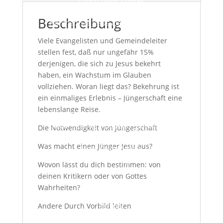
Die Geschichte des Dienstes
Beschreibung
Nehmen Sie Jesus als Ihren Retter an
Empfangen Sie den Heiligen Geist
Viele Evangelisten und Gemeindeleiter
Was wir glauben
stellen fest, daß nur ungefähr 15%
Warum kostenlose Downloads?
derjenigen, die sich zu Jesus bekehrt
Nimm Kontakt mit uns auf
haben, ein Wachstum im Glauben
Datenschutzerklärung
vollziehen. Woran liegt das? Bekehrung ist
Impressum
ein einmaliges Erlebnis – Jüngerschaft eine
Webshop
lebenslange Reise.
AWM Webshop Deutschland
AWM Katalog | Deutsch (Download)
Die Notwendigkeit von Jüngerschaft
AWM Catalog | English (Download)
Was macht einen Jünger Jesu aus?
Mein Konto / Login
AWM Shop England
Wovon lässt du dich bestimmen: von
AWM Store USA
deinen Kritikern oder von Gottes
SPENDEN/PARTNER
Wahrheiten?
Spenden
Andere Durch Vorbild leiten
Partner
2025 AWM-Charis Team in deiner