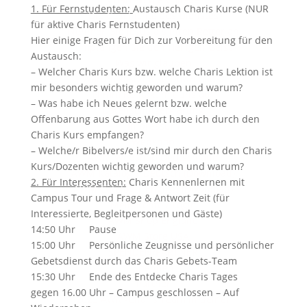
1. Für Fernstudenten:
Austausch Charis Kurse (NUR
Die Geschichte des Dienstes
für aktive Charis Fernstudenten)
Nehmen Sie Jesus als Ihren Retter an
Hier einige Fragen für Dich zur Vorbereitung für den
Empfangen Sie den Heiligen Geist
Austausch:
Was wir glauben
– Welcher Charis Kurs bzw. welche Charis Lektion ist
Warum kostenlose Downloads?
mir besonders wichtig geworden und warum?
Nimm Kontakt mit uns auf
– Was habe ich Neues gelernt bzw. welche
Datenschutzerklärung
Offenbarung aus Gottes Wort habe ich durch den
Impressum
Charis Kurs empfangen?
Webshop
– Welche/r Bibelvers/e ist/sind mir durch den Charis
AWM Webshop Deutschland
Kurs/Dozenten wichtig geworden und warum?
AWM Katalog | Deutsch (Download)
2. Für Interessenten:
Charis Kennenlernen mit
AWM Catalog | English (Download)
Campus Tour und Frage & Antwort Zeit (für
Mein Konto / Login
Interessierte, Begleitpersonen und Gäste)
AWM Shop England
14:50 Uhr Pause
AWM Store USA
15:00 Uhr Persönliche Zeugnisse und persönlicher
SPENDEN/PARTNER
Gebetsdienst durch das Charis Gebets-Team
Spenden
15:30 Uhr Ende des Entdecke Charis Tages
Partner
gegen 16.00 Uhr – Campus geschlossen – Auf
2025 AWM-Charis Team in deiner