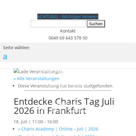
ACHTUNG - Wichtiger Hinweis
Suchen
nach:
Kontakt
0049 69 643 578 50
Seite wählen
Video
Deutsch
TV Programm für diese Woche
TV Archiv
« Alle Veranstaltungen
Veranstaltungsarchiv
Diese Veranstaltung hat bereits stattgefunden.
English
Entdecke Charis Tag Juli
AWMI Video
2026 in Frankfurt
GTN – Gospel Truth Network
Audio
18. Juli | 11:00
-
16:00
Deutsch
«
Charis Academy | Online – Juli | 2026
Podcast