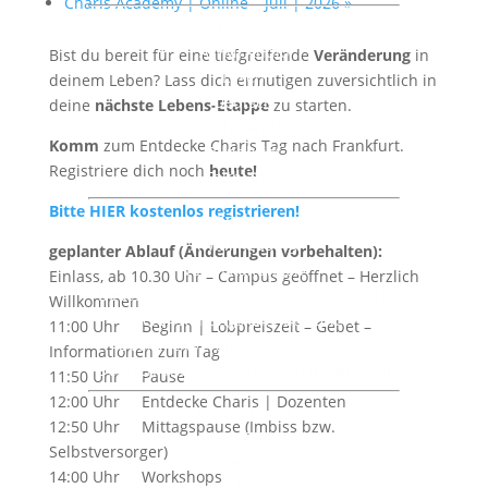
Charis Academy | Online – Juli | 2026
»
English
AWMI Audio
Bist du bereit für eine tiefgreifende
Veränderung
in
Lesen
deinem Leben? Lass dich ermutigen zuversichtlich in
Deutsch
deine
nächste Lebens-Etappe
zu starten.
Tägliche Andacht
Komm
zum Entdecke Charis Tag nach Frankfurt.
Rundbrief
Registriere dich noch
heute!
Faltblätter
Bitte HIER kostenlos registrieren!
English
AWMI Reading
geplanter Ablauf (Änderungen vorbehalten):
Veranstaltungen
Einlass, ab 10.30 Uhr – Campus geöffnet – Herzlich
Deutschland Österreich Schweiz (DACH)
Willkommen
Veranstaltungskalender DACH
11:00 Uhr Beginn | Lobpreiszeit – Gebet –
Überblick Veranstaltungen 2026 in
Informationen zum Tag
Deutschland und Österreich (Download)
11:50 Uhr Pause
12:00 Uhr Entdecke Charis | Dozenten
International
12:50 Uhr Mittagspause (Imbiss bzw.
AWMI Events
Selbstversorger)
Über uns
14:00 Uhr Workshops
Charis Bible College