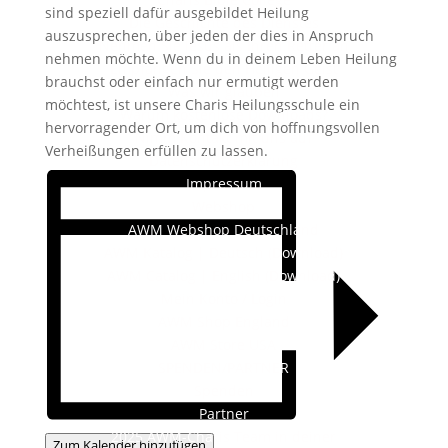
sind speziell dafür ausgebildet Heilung
Die Geschichte des Dienstes
auszusprechen, über jeden der dies in Anspruch
Nehmen Sie Jesus als Ihren Retter an
nehmen möchte. Wenn du in deinem Leben Heilung
Empfangen Sie den Heiligen Geist
brauchst oder einfach nur ermutigt werden
Was wir glauben
möchtest, ist unsere Charis Heilungsschule ein
Warum kostenlose Downloads?
hervorragender Ort, um dich von hoffnungsvollen
Nimm Kontakt mit uns auf
Verheißungen erfüllen zu lassen.
Datenschutzerklärung
Impressum
Webshop
AWM Webshop Deutschland
AWM Katalog | Deutsch (Download)
AWM Catalog | English (Download)
Mein Konto / Login
AWM Shop England
AWM Store USA
SPENDEN/PARTNER
Spenden
Partner
2025 AWM-Charis Team in deiner
Zum Kalender hinzufügen