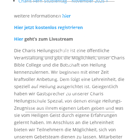
Charis Fern-Studientag – November 2025
»
English
AWMI Audio
weitere Informationen
hier
Lesen
Hier jetzt kostenlos registrieren
Deutsch
Tägliche Andacht
Hier
geht’s zum Livestream
Rundbrief
Die Charis Heilungsschule ist eine öffentliche
Faltblätter
Veranstaltung und gibt die Möglichkeit, unser Charis
English
Bible College und die Botschaft von Heilung
AWMI Reading
kennenzulernen. Wir beginnen mit einer Zeit
Veranstaltungen
kraftvoller Anbetung. Dem folgt eine Lehreinheit, die
Deutschland Österreich Schweiz (DACH)
speziell auf Heilung ausgerichtet ist. Gelegentlich
Veranstaltungskalender DACH
haben wir Gastsprecher zu unserer Charis
Überblick Veranstaltungen 2026 in
Heilungsschule Spezial, von denen einige Heilungs-
Deutschland und Österreich (Download)
Zeugnisse aus ihrem eigenen Leben geben und was
sie vom Heiligen Geist durch eigene Erfahrungen
International
gelernt haben. Im Anschluss an die Lehreinheit
AWMI Events
bieten wir Teilnehmern die Möglichkeit, sich von
Über uns
unserem Gebetsteam dienen zu lassen. Mitarbeiter
Charis Bible College