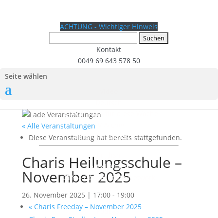
ACHTUNG - Wichtiger Hinweis
Suchen
nach:
Kontakt
0049 69 643 578 50
Seite wählen
Video
Deutsch
TV Programm für diese Woche
TV Archiv
« Alle Veranstaltungen
Veranstaltungsarchiv
Diese Veranstaltung hat bereits stattgefunden.
English
Charis Heilungsschule –
AWMI Video
November 2025
GTN – Gospel Truth Network
Audio
26. November 2025 | 17:00
-
19:00
Deutsch
«
Charis Freeday – November 2025
Podcast