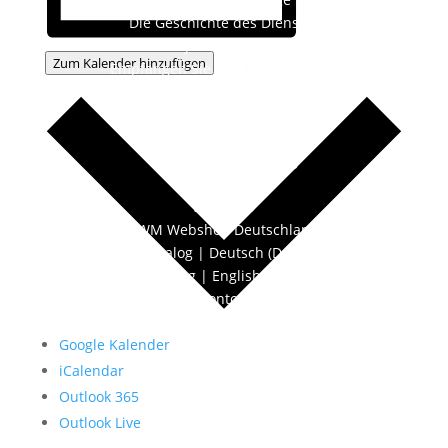
Die Geschichte des Dienstes
Nehmen Sie Jesus als Ihren Retter an
Zum Kalender hinzufügen
Empfangen Sie den Heiligen Geist
Was wir glauben
Warum kostenlose Downloads?
Nimm Kontakt mit uns auf
Datenschutzerklärung
Impressum
Webshop
AWM Webshop Deutschland
AWM Katalog | Deutsch (Download)
AWM Catalog | English (Download)
Mein Konto / Login
AWM Shop England
Google Kalender
AWM Store USA
SPENDEN/PARTNER
iCalendar
Spenden
Outlook 365
Partner
Outlook Live
2025 AWM-Charis Team in deiner