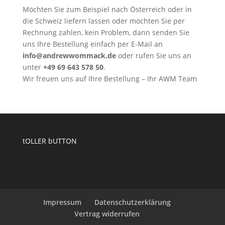
Möchten Sie zum Beispiel nach Österreich oder in
die Schweiz liefern lassen oder möchten Sie per
Rechnung zahlen, kein Problem, dann senden Sie
uns Ihre Bestellung einfach per E-Mail an
info@andrewwommack.de
oder rufen Sie uns an
unter
+49 69 643 578 50
.
Wir freuen uns auf Ihre Bestellung – Ihr AWM Team
tOLLER bUTTON
Impressum
Datenschutzerklärung
Vertrag widerrufen