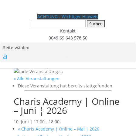
ACHTUNG - Wichtiger Hinweis
Suchen
nach:
Kontakt
0049 69 643 578 50
Seite wählen
Video
Deutsch
TV Programm für diese Woche
TV Archiv
« Alle Veranstaltungen
Veranstaltungsarchiv
Diese Veranstaltung hat bereits stattgefunden.
English
Charis Academy | Online
AWMI Video
– Juni | 2026
GTN – Gospel Truth Network
Audio
10. Juni | 17:00
-
18:00
Deutsch
«
Charis Academy | Online – Mai | 2026
Podcast