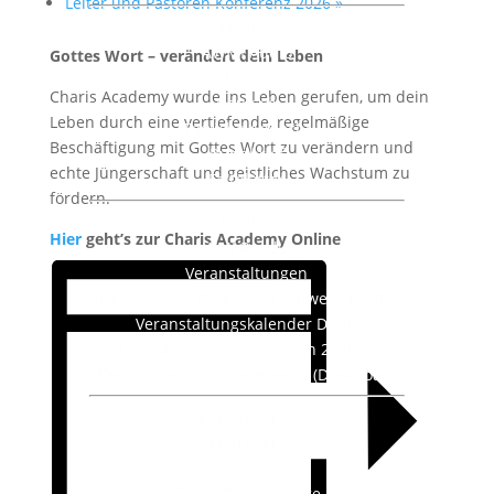
Leiter und Pastoren Konferenz 2026
»
English
AWMI Audio
Gottes Wort – verändert dein Leben
Lesen
Charis Academy wurde ins Leben gerufen, um dein
Deutsch
Leben durch eine vertiefende, regelmäßige
Tägliche Andacht
Beschäftigung mit Gottes Wort zu verändern und
Rundbrief
echte Jüngerschaft und geistliches Wachstum zu
Faltblätter
fördern.
English
Hier
geht’s zur Charis Academy Online
AWMI Reading
Veranstaltungen
Deutschland Österreich Schweiz (DACH)
Veranstaltungskalender DACH
Überblick Veranstaltungen 2026 in
Deutschland und Österreich (Download)
International
AWMI Events
Über uns
Charis Bible College