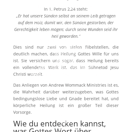
Die Geschichte des Dienstes
In 1. Petrus 2,24 steht:
Nehmen Sie Jesus als Ihren Retter an
„Er hat unsere Sünden selbst an seinem Leib getragen
Empfangen Sie den Heiligen Geist
auf dem Holz, damit wir, den Sünden gestorben, der
Was wir glauben
Gerechtigkeit leben mögen; durch seine Wunden seid ihr
Warum kostenlose Downloads?
heil geworden.“
Nimm Kontakt mit uns auf
Dies sind nur zwei von vielen Bibelstellen, die
Datenschutzerklärung
deutlich machen, dass Heilung Gottes Wille für uns
Impressum
ist. Sie versichern uns sogar, dass Heilung bereits
Webshop
ein vollendetes Werk ist, das im Sühnetod Jesu
AWM Webshop Deutschland
Christi wurzelt.
AWM Katalog | Deutsch (Download)
AWM Catalog | English (Download)
Das Anliegen von Andrew Wommack Ministries ist es,
Mein Konto / Login
die Wahrheit darüber weiterzugeben, was Gottes
AWM Shop England
bedingungslose Liebe und Gnade bereitet hat, und
AWM Store USA
körperliche Heilung ist ein großer Teil dieser
SPENDEN/PARTNER
Vorsorge.
Spenden
Wie du entdecken kannst,
Partner
was Gottes Wort über
2025 AWM-Charis Team in deiner