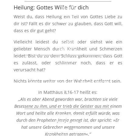
Heilung: Gottes Wille für dich
English
AWMI Audio
Weist du, dass Heilung ein Teil von Gottes Liebe zu
Lesen
dir ist? Fällt es dir schwer zu glauben, dass Gott will,
Deutsch
dass es dir gut geht?
Tägliche Andacht
Vielleicht leidest du selbst oder siehst wie ein
Rundbrief
geliebter Mensch durch Krankheit und Schmerzen
Faltblätter
leidet. Bist du zu dem Schluss gekommen, dass Gott
English
es zulässt, oder schlimmer noch, dass er es
AWMI Reading
verursacht hat?
Veranstaltungen
Nichts könnte weiter von der Wahrheit entfernt sein.
Deutschland Österreich Schweiz (DACH)
Veranstaltungskalender DACH
in Matthäus 8,16-17 heißt es:
Überblick Veranstaltungen 2026 in
„Als es aber Abend geworden war, brachten sie viele
Deutschland und Österreich (Download)
Besessene zu ihm, und er trieb die Geister aus mit einem
Wort und heilte alle Kranken, damit erfüllt würde, was
International
durch den Propheten Jesaja gesagt ist, der spricht: »Er
AWMI Events
hat unsere Gebrechen weggenommen und unsere
Über uns
Krankheiten getragen«.“
Charis Bible College