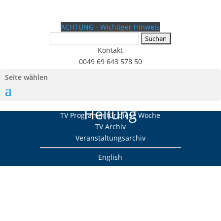
ACHTUNG - Wichtiger Hinweis
Suchen
nach:
Kontakt
0049 69 643 578 50
Seite wählen
Video
Deutsch
Heilung
TV Programm für diese Woche
TV Archiv
Veranstaltungsarchiv
English
AWMI Video
GTN – Gospel Truth Network
Audio
Deutsch
Podcast